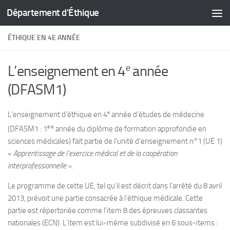
Département d'Éthique
Skip to content
ÉTHIQUE EN 4E ANNÉE
e
L’enseignement en 4
année
(DFASM1)
e
L’enseignement d’éthique en 4
année d’études de médecine
ère
(DFASM1 : 1
année du diplôme de formation approfondie en
sciences médicales) fait partie de l’unité d’enseignement n°1 (UE 1)
«
Apprentissage de l’exercice médical et de la coopération
interprofessionnelle »
.
Le programme de cette UE, tel qu’il est décrit dans l’arrêté du 8 avril
2013, prévoit une partie consacrée à l’éthique médicale. Cette
partie est répertoriée comme l’item 8 des épreuves classantes
nationales (ECN). L’item est lui-même subdivisé en 6 sous-items :