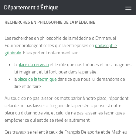
Département d'Éthique
Skip to content
RECHERCHES EN PHILOSOPHIE DE LA MÉDECINE
Les recherches en philosophie de la médecine d’Emmanuel
Fournier prolongent celles qu’il a entreprises en
philosophie
générale
. Elles portent notamment sur :
la
place du cerveau
et le rôle
que nos théories et nos imageries
lui imaginent et
lui font jouer dans la pensée,
la
place de la technique
dans ce que nous lui demandons de
dire et de faire.
A
u souci de ne pas laisser les mots parler à notre place, répondent
celui de ne pas laisser « l’organe de la pensée » penser à notre
place ou dicter notre vie, et celui de ne pas laisser les techniques
empêcher ce qui est de se révéler autrement.
Ces travaux se relient à ceux de François Delaporte et de Mathieu